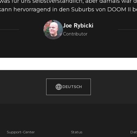
was für uns selbstverständlich, aber damals war d
ann hervorragend in den Suburbs von DOOM II b
Joe Rybicki
Contributor
DEUTSCH
Support-Center
Status
Dat