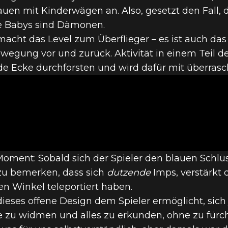
auen mit Kinderwägen an. Also, gesetzt den Fall, 
ie Babys sind Dämonen.
macht das Level zum Überflieger – es ist auch da
M-LEVEL – #2
wegung vor und zurück. Aktivität in einem Teil der
de Ecke durchforsten und wird dafür mit überras
(DOOM II)
ment: Sobald sich der Spieler den blauen Schlüs
 zu bemerken, dass sich
dutzende
Imps, verstärkt
n Winkel teleportiert haben.
dieses offene Design dem Spieler ermöglicht, sich
ge zu widmen und alles zu erkunden, ohne zu fürch