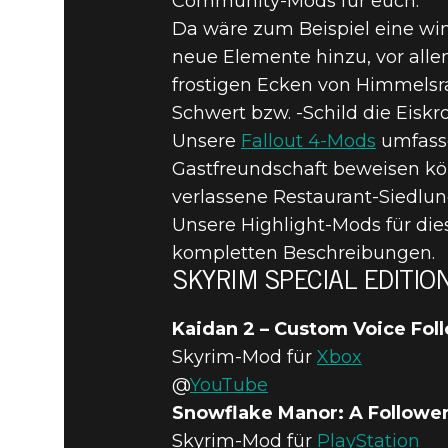
Community-Mods für euch.
FALLOUT 4
Da wäre zum Beispiel eine win
neue Elemente hinzu, vor all
EDITION –
frostigen Ecken von Himmelsr
Schwert bzw. -Schild die Eiskr
Unsere
Fallout 4-Mods
umfasse
DEZEMBE
Gastfreundschaft beweisen kö
verlassene Restaurant-Siedlu
Unsere Highlight-Mods für die
kompletten Beschreibungen.
SKYRIM SPECIAL EDITIO
Kaidan 2 – Custom Voice Fol
Skyrim-Mod für
Xbox
@
YouTube
Snowflake Manor: A Follower
Skyrim-Mod für
PlayStation