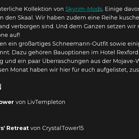
 & SKYRIM S
terliche Kollektion von
Skyrim-Mods
. Einige davo
em den Skaal. Wir haben zudem eine Reihe kusche
 HIGHLIGHT-
and verborgen sind. Und dem Ganzen setzen wir 
one auf!
n ein großartiges Schneemann-Outfit sowie einig
R
nnt. Dazu gehören Bauoptionen im Hotel Rexford
ng und ein paar Überraschungen aus der Mojave-
sen Monat haben wir hier für euch aufgelistet, z
N
lower
von LivTempleton
s' Retreat
von CrystalTower15