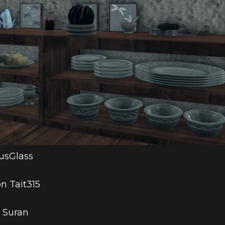
usGlass
n Tait315
 Suran