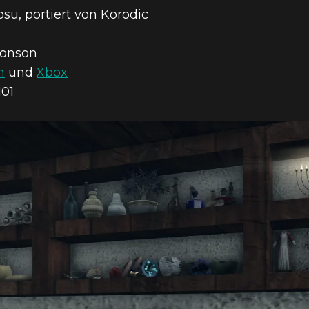
su, portiert von Korodic
onson
n
und
Xbox
01