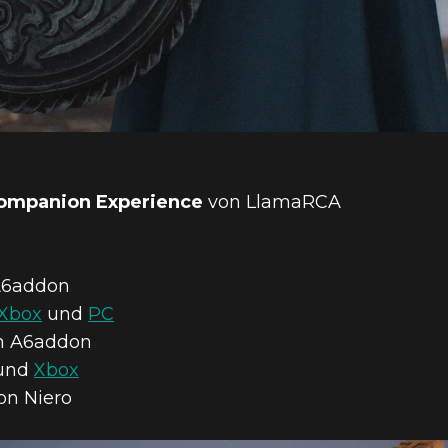
Companion Experience
von LlamaRCA
A6addon
Xbox
und
PC
n A6addon
und
Xbox
on Niero