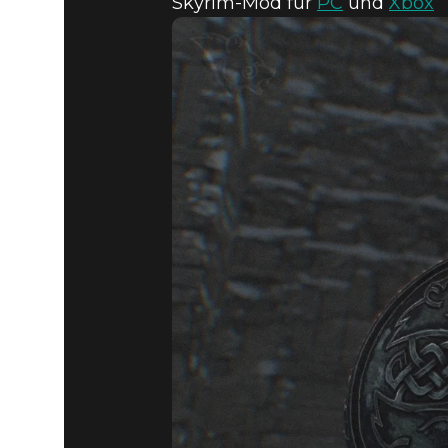
Skyrim-Mod für
PC
und
Xbox