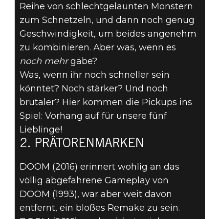
Reihe von schlechtgelaunten Monstern
zum Schnetzeln, und dann noch genug
Geschwindigkeit, um beides angenehm
zu kombinieren. Aber was, wenn es
DOOM® Eternal
noch mehr
gäbe?
07. Juli 2019
Was, wenn ihr noch schneller sein
könntet? Noch stärker? Und noch
TOP 5 DOOM-
brutaler? Hier kommen die Pickups ins
PICKUPS – #2:
Spiel: Vorhang auf für unsere fünf
Lieblinge!
PRÄTORENMARKE
2. PRÄTORENMARKEN
DOOM (2016) erinnert wohlig an das
völlig abgefahrene Gameplay von
DOOM (1993), war aber weit davon
entfernt, ein bloßes Remake zu sein.