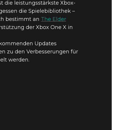
t die leistungsstärkste Xbox-
essen die Spielebibliothek –
euch bestimmt an
The Elder
erstützung der Xbox One X in
den kommenden Updates
ten zu den Verbesserungen für
Fallout 4
elt werden.
BUY
GAME