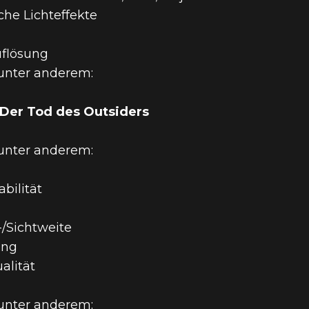
che Lichteffekte
uflösung
 unter anderem:
 Der Tod des Outsiders
 DES X – BA
 unter anderem:
bilität
ESDA-TITEL
/Sichtweite
ing
alität
 unter anderem: