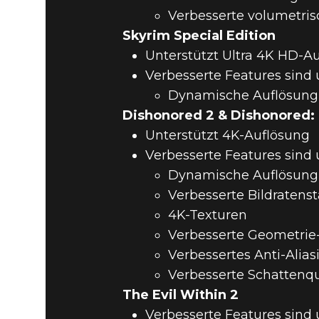
Verbesserte volumetris
Skyrim Special Edition
Unterstützt Ultra 4K HD-A
Verbesserte Features sind
Dynamische Auflösung
Dishonored 2 & Dishonored:
Fallout 4
29. November 2017
Unterstützt 4K-Auflösung
DIE MACHT
Verbesserte Features sind
Dynamische Auflösung
Verbesserte Bildratensta
FÜR BETH
4K-Texturen
Verbesserte Geometrie-
Verbessertes Anti-Alias
Verbesserte Schattenqu
The Evil Within 2
Verbesserte Features sind