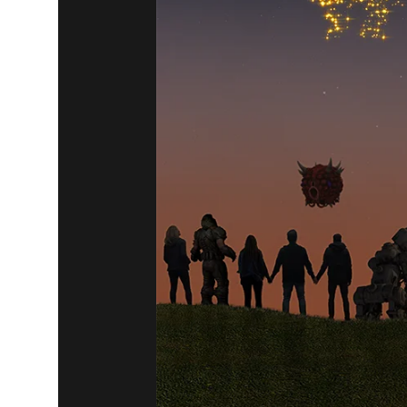
DOOM® Eternal
30. Mai 2019
SCHNALLT
BETHESDA