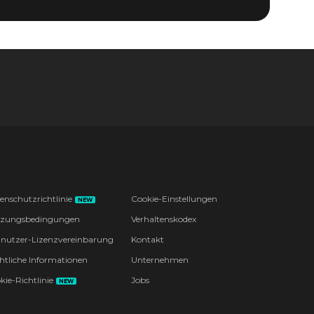
enschutzrichtlinie
Cookie-Einstellungen
NEW
zungsbedingungen
Verhaltenskodex
nutzer-Lizenzvereinbarung
Kontakt
htliche Informationen
Unternehmen
kie-Richtlinie
Jobs
NEW