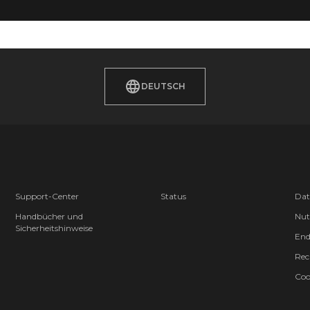
DEUTSCH
Support-Center
Status
Dat
Handbücher und
Nut
Sicherheitshinweise
End
Rec
Coo