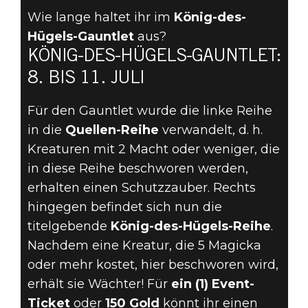
The Elder Scrolls: Legends
Wie lange haltet ihr im
König-des-
06. Juli 2022
Hügels-Gauntlet
aus?
KÖNIG-DES-HÜGELS-GAUNTLET:
AM 8. JULI
8. BIS 11. JULI
STARTET DER
Für den Gauntlet wurde die linke Reihe
KÖNIG-DES-
in die
Quellen-Reihe
verwandelt, d. h.
Kreaturen mit 2 Macht oder weniger, die
HÜGELS-
in diese Reihe beschworen werden,
erhalten einen Schutzzauber. Rechts
GAUNTLET
hingegen befindet sich nun die
titelgebende
König-des-Hügels-Reihe
.
Nachdem eine Kreatur, die 5 Magicka
oder mehr kostet, hier beschworen wird,
erhält sie Wächter! Für
ein (1) Event-
Ticket
oder
150 Gold
könnt ihr einen