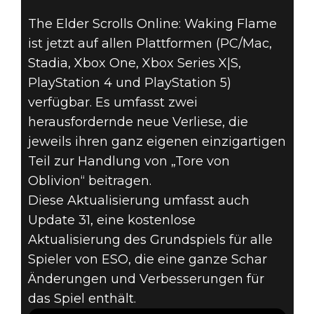
The Elder Scrolls Online: Waking Flame
DLC „WAKING
ist jetzt auf allen Plattformen (PC/Mac,
FLAME“ UND
Stadia, Xbox One, Xbox Series X|S,
PlayStation 4 und PlayStation 5)
UPDATE 31
verfügbar. Es umfasst zwei
herausfordernde neue Verliese, die
JETZT LIVE AUF
jeweils ihren ganz eigenen einzigartigen
Teil zur Handlung von „Tore von
ALLEN
Oblivion“ beitragen.
PLATTFORMEN
Diese Aktualisierung umfasst auch
Update 31, eine kostenlose
Aktualisierung des Grundspiels für alle
Spieler von ESO, die eine ganze Schar
Änderungen und Verbesserungen für
das Spiel enthält.