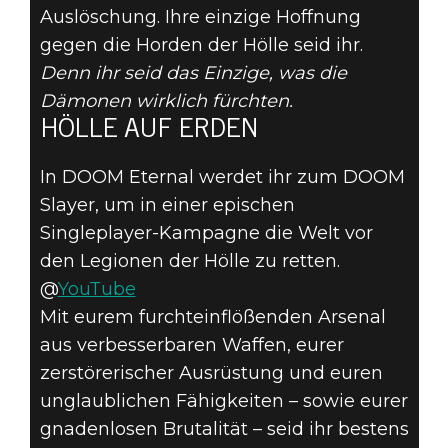
Auslöschung. Ihre einzige Hoffnung
gegen die Horden der Hölle seid ihr.
Denn ihr seid das Einzige, was die
Dämonen wirklich fürchten.
DOOM® Eternal
HÖLLE AUF ERDEN
19. März 2020
In DOOM Eternal werdet ihr zum DOOM
ZEIT, IN DOOM
Slayer, um in einer epischen
ETERNAL VOLL
Singleplayer-Kampagne die Welt vor
den Legionen der Hölle zu retten.
AUFZUDREHEN!
@
YouTube
Mit eurem furchteinflößenden Arsenal
aus verbesserbaren Waffen, eurer
zerstörerischer Ausrüstung und euren
unglaublichen Fähigkeiten – sowie eurer
gnadenlosen Brutalität – seid ihr bestens