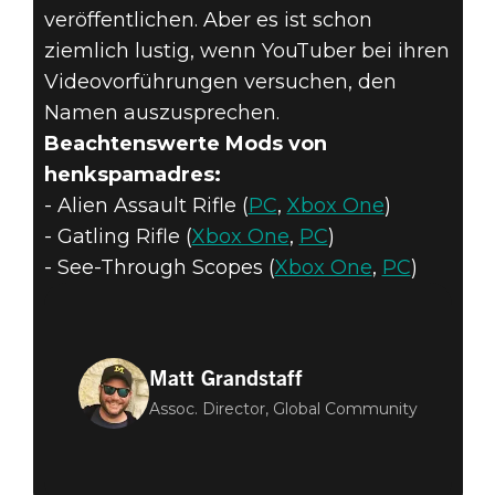
veröffentlichen. Aber es ist schon
ziemlich lustig, wenn YouTuber bei ihren
Videovorführungen versuchen, den
Namen auszusprechen.
Beachtenswerte Mods von
henkspamadres:
- Alien Assault Rifle (
PC
,
Xbox One
)
- Gatling Rifle (
Xbox One
,
PC
)
- See-Through Scopes (
Xbox One
,
PC
)
Matt Grandstaff
Assoc. Director, Global Community