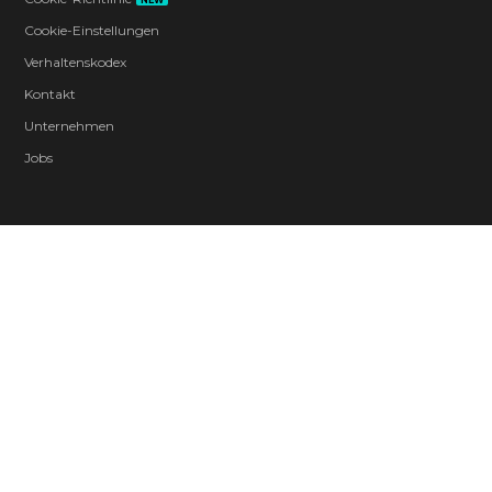
Cookie-Einstellungen
Verhaltenskodex
Kontakt
Unternehmen
Jobs
© 2026 ZeniMax Media Inc. All Rights Reserved.