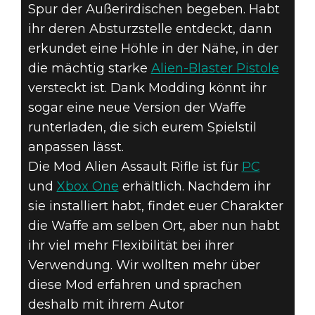
Spur der Außerirdischen begeben. Habt
ihr deren Absturzstelle entdeckt, dann
Fallout 4
erkundet eine Höhle in der Nähe, in der
21. Februar 2017
die mächtig starke
Alien-Blaster Pistole
versteckt ist. Dank Modding könnt ihr
FALLOUT 4 ‘MY
sogar eine neue Version der Waffe
runterladen, die sich eurem Spielstil
CREATION’-
anpassen lässt.
INTERVIEW:
Die Mod Alien Assault Rifle ist für
PC
und
Xbox One
erhältlich. Nachdem ihr
HENKSPAMADRES
sie installiert habt, findet euer Charakter
die Waffe am selben Ort, aber nun habt
ihr viel mehr Flexibilität bei ihrer
Verwendung. Wir wollten mehr über
diese Mod erfahren und sprachen
deshalb mit ihrem Autor