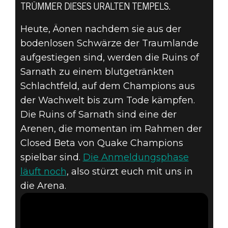
TRÜMMER DIESES URALTEN TEMPELS.
Quake Champions
26. April 2017
Heute, Äonen nachdem sie aus der
bodenlosen Schwärze der Traumlande
QUAKE
aufgestiegen sind, werden die Ruins of
CHAMPIONS –
Sarnath zu einem blutgetränkten
Schlachtfeld, auf dem Champions aus
RUINS OF
der Wachwelt bis zum Tode kämpfen.
Die Ruins of Sarnath sind eine der
SARNATH-
Arenen, die momentan im Rahmen der
ARENA-TRAILER
Closed Beta von Quake Champions
spielbar sind.
Die Anmeldungsphase
läuft noch
, also stürzt euch mit uns in
die Arena.