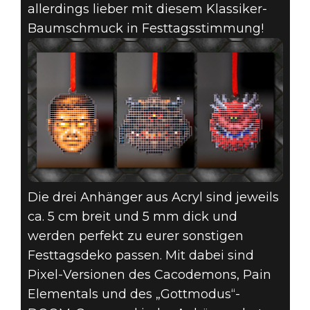
allerdings lieber mit diesem Klassiker-
DOOM® Eternal
Baumschmuck in Festtagsstimmung!
05. Dezember 2019
SLAYERS CLUB-
GESCHENKIDEEN
– KLASSIKER-
BAUMSCHMUCK-
SET
Die drei Anhänger aus Acryl sind jeweils
ca. 5 cm breit und 5 mm dick und
werden perfekt zu eurer sonstigen
Festtagsdeko passen. Mit dabei sind
Pixel-Versionen des Cacodemons, Pain
Elementals und des „Gottmodus“-