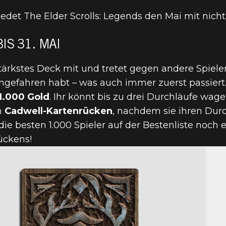
et The Elder Scrolls: Legends den Mai mit nicht
IS 31. MAI
tärkstes Deck mit und tretet gegen andere Spieler
B 28. MAI EU
ingefahren habt – was auch immer zuerst passier
1.000 Gold
. Ihr könnt bis zu drei Durchläufe wage
R GROSSEN PR
n
Cadwell-Kartenrücken
, nachdem sie ihren Dur
ie besten 1.000 Spieler auf der Bestenliste noch
ückens!