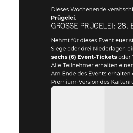
Dieses Wochenende verabschied
Prügelei
.
GROSSE PRÜGELEI: 28. B
The Elder Scrolls: Legends
26. Mai 2021
Nehmt für dieses Event euer s
BRINGT A
Siege oder drei Niederlagen e
sechs (6) Event-Tickets
oder
DECKS ZU
Alle Teilnehmer erhalten eine
Am Ende des Events erhalten d
Premium-Version des Kartenr