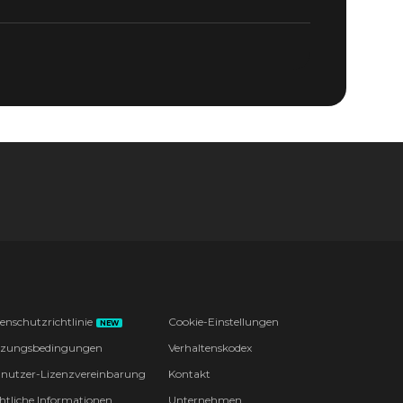
enschutzrichtlinie
Cookie-Einstellungen
NEW
zungsbedingungen
Verhaltenskodex
nutzer-Lizenzvereinbarung
Kontakt
htliche Informationen
Unternehmen