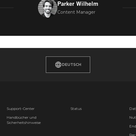
Parker Wilhelm
Content Manager
DEUTSCH
Support-Center
Status
Dat
Handbücher und
Nut
Sicherheitshinweise
End
Rec